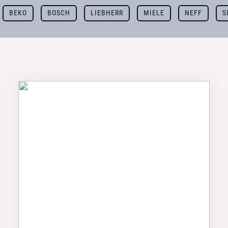
BEKO
BOSCH
LIEBHERR
MIELE
NEFF
S