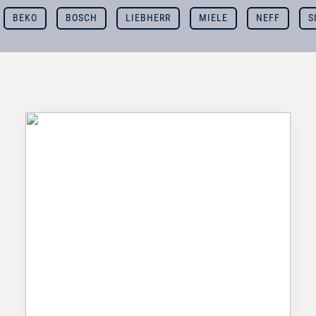
BEKO
BOSCH
LIEBHERR
MIELE
NEFF
S