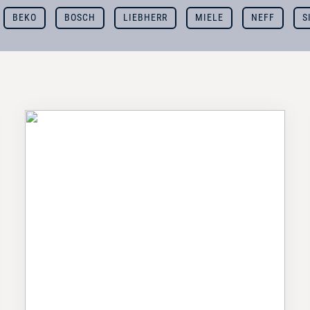
BEKO
BOSCH
LIEBHERR
MIELE
NEFF
S