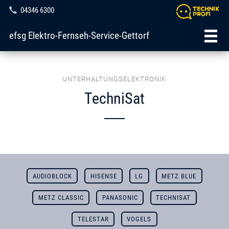
04346 6300
efsg Elektro-Fernseh-Service-Gettorf
UNTERHALTUNGSELEKTRONIK
TechniSat
AUDIOBLOCK
HISENSE
LG
METZ BLUE
METZ CLASSIC
PANASONIC
TECHNISAT
TELESTAR
VOGELS