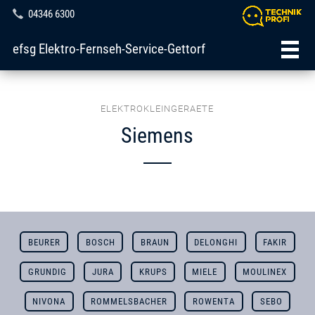
04346 6300
efsg Elektro-Fernseh-Service-Gettorf
ELEKTROKLEINGERAETE
Siemens
BEURER
BOSCH
BRAUN
DELONGHI
FAKIR
GRUNDIG
JURA
KRUPS
MIELE
MOULINEX
NIVONA
ROMMELSBACHER
ROWENTA
SEBO