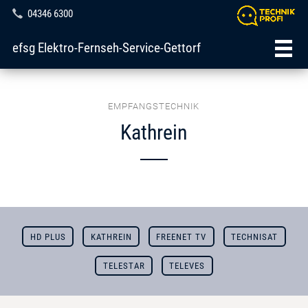
04346 6300
efsg Elektro-Fernseh-Service-Gettorf
EMPFANGSTECHNIK
Kathrein
HD PLUS
KATHREIN
FREENET TV
TECHNISAT
TELESTAR
TELEVES